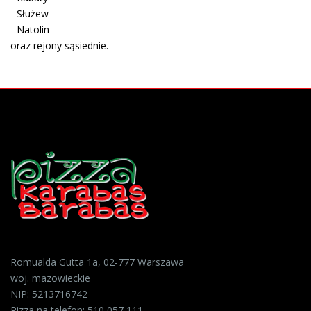
- Służew
- Natolin
oraz rejony sąsiednie.
Romualda Gutta 1a, 02-777 Warszawa
woj. mazowieckie
NIP: 5213716742
Pizza na telefon:
510 057 111