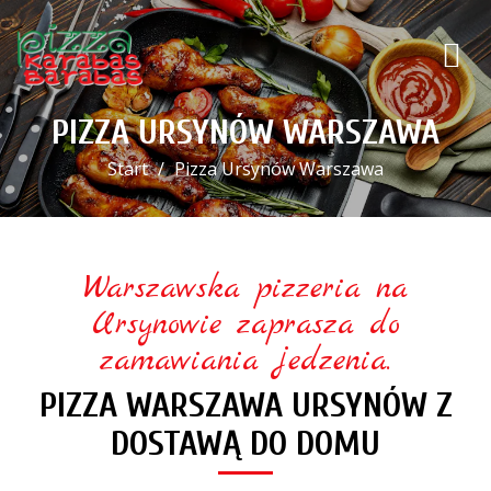
PIZZA URSYNÓW WARSZAWA
Start
Pizza Ursynów Warszawa
Warszawska pizzeria na
Ursynowie zaprasza do
zamawiania jedzenia.
PIZZA WARSZAWA URSYNÓW Z
DOSTAWĄ DO DOMU